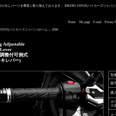
アルミ削り出しパーツを豊富に取り揃えております。-BIKERS JAPAN(バイカーズジャパン)
Home
My page
E-mail
Privacy 
S JAPAN(バイカーズジャパン)ホーム
Z800
＞
g Adjustable
 Lever
階調整付可倒式
キレバー)
型
販
購
カ
※
※