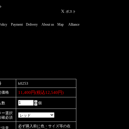
-
Policy
Payment
Delivery
About us
Map
Alliance
番
k0253
売価格
11,400円(税込12,540円)
入数
個
ラー選択
在確必須
必ず購入前に色・サイズ等の在
ご注意