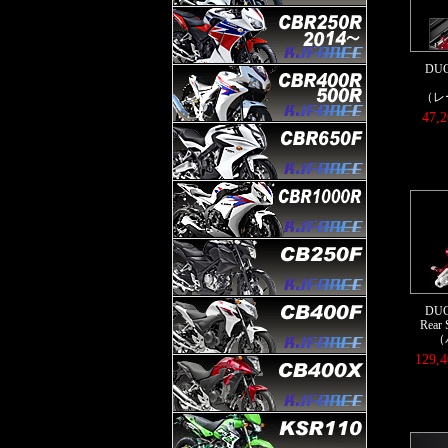
DUC
（レ
47,
DUC
Rear 
（
129,