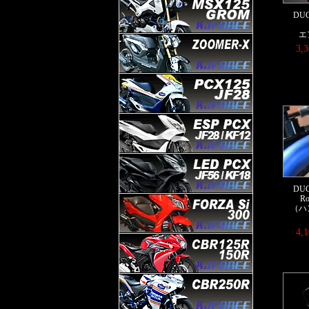
DUC
エ
3,
DUC
Ro
（ハ
4,