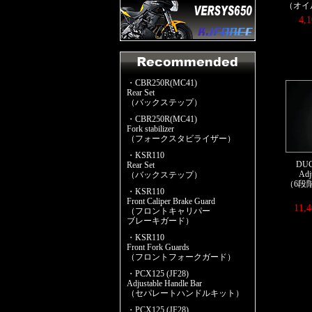
（オイ
4,
・CBR250R(MC41)
Rear Set
（バックステップ）
・CBR250R(MC41)
Fork stabilizer
（フォークスタビライザー）
・KSR110
DUC
Rear Set
Adj
（バックステップ）
（6段
・KSR110
Front Caliper Brake Guard
11,
（フロントキャリパー
ブレーキガード）
・KSR110
Front Fork Guards
（フロントフォークガード）
・PCX125 (JF28)
Adjustable Handle Bar
（セパレートハンドルキット）
・PCX125 (JF28)