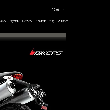
-
Policy
Payment
Delivery
About us
Map
Alliance