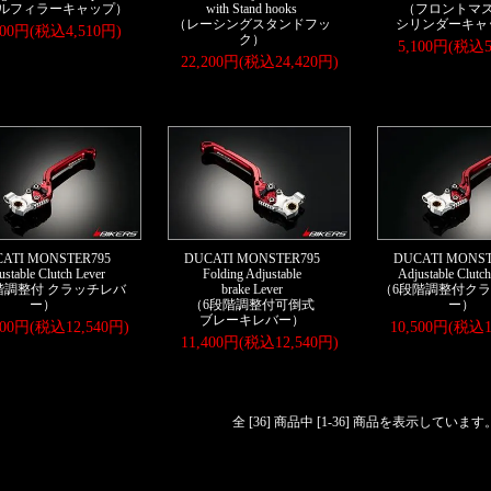
ルフィラーキャップ）
with Stand hooks
（フロントマ
（レーシングスタンドフッ
シリンダーキャ
100円(税込4,510円)
ク）
5,100円(税込5
22,200円(税込24,420円)
ATI MONSTER795
DUCATI MONSTER795
DUCATI MONST
ustable Clutch Lever
Folding Adjustable
Adjustable Clutch
階調整付 クラッチレバ
brake Lever
（6段階調整付ク
ー）
（6段階調整付可倒式
ー）
ブレーキレバー）
400円(税込12,540円)
10,500円(税込1
11,400円(税込12,540円)
全 [36] 商品中 [1-36] 商品を表示しています