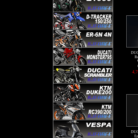
DUC
Ro
4,
DUC
En