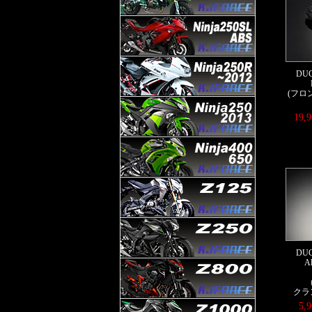
DUC
(フロ
19,
DUC
Al
クラ
5,