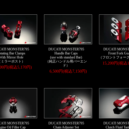
ATI MONSTER795
DUCATI MONSTER795
DUCATI MONST
tating Bar Clamps
Handle Bar Caps
Front Fork Gu
With Mirror Hole
(use with standard Bar)
（フロントフォー
（ミラーポスト）
（純正ハンドル用バーエン
15,200円(税込1
ド）
700円(税込5,170円)
6,500円(税込7,150円)
ATI MONSTER795
DUCATI MONSTER795
DUCATI MONST
gine Oil Filler Cap
Chain Adjuster Set
Clutch Fluid Ta