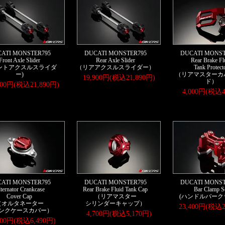
ATI MONSTER795
DUCATI MONSTER795
DUCATI MONST
Front Axle Slider
Rear Axle Slider
Rear Brake Fl
ントアクスルスライダ
（リアアクスルスライダー）
Tank Protect
ー)
（リアマスターカ
19,900円(税込21,890円)
ド）
900円(税込21,890円)
4,000円(税込4
ATI MONSTER795
DUCATI MONSTER795
DUCATI MONST
ternator Crankcase
Rear Brake Fluid Tank Cap
Bar Clamp S
Cover Cap
（リアマスター
(ハンドルバーク
（オルタネーター
シリンダーキャップ）
23,400円(税込2
ンクケースカバー）
4,700円(税込5,170円)
900円(税込6,490円)