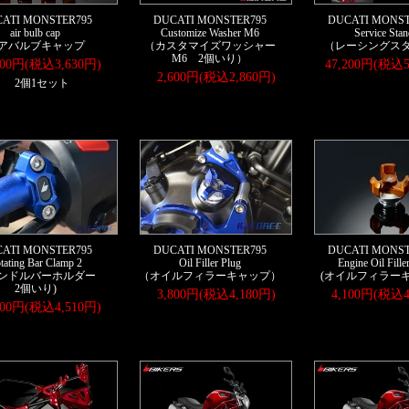
ATI MONSTER795
DUCATI MONSTER795
DUCATI MONST
air bulb cap
Customize Washer M6
Service Stan
アバルブキャップ
（カスタマイズワッシャー
（レーシングス
M6 2個いり）
300円(税込3,630円)
47,200円(税込5
2,600円(税込2,860円)
2個1セット
ATI MONSTER795
DUCATI MONSTER795
DUCATI MONST
tating Bar Clamp 2
Oil Filler Plug
Engine Oil Fille
ンドルバーホルダー
（オイルフィラーキャップ）
(オイルフィラーキ
2個いり)
3,800円(税込4,180円)
4,100円(税込4
100円(税込4,510円)