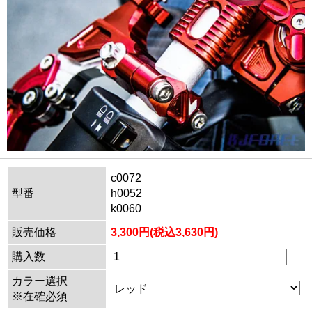
c0072
型番
h0052
k0060
販売価格
3,300円(税込3,630円)
購入数
カラー選択
※在確必須